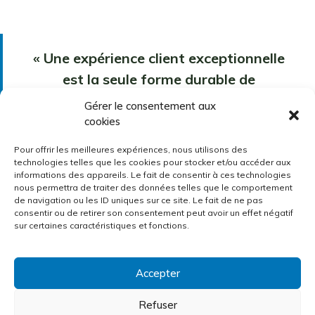
« Une expérience client exceptionnelle
est la seule forme durable de
différenciation concurrentielle. »
Gérer le consentement aux
cookies
[Kerry Bodine]
Pour offrir les meilleures expériences, nous utilisons des
technologies telles que les cookies pour stocker et/ou accéder aux
informations des appareils. Le fait de consentir à ces technologies
nous permettra de traiter des données telles que le comportement
de navigation ou les ID uniques sur ce site. Le fait de ne pas
consentir ou de retirer son consentement peut avoir un effet négatif
sur certaines caractéristiques et fonctions.
Accepter
© 2006-2026 MARKETING ON DEMAND SARL – Tous
Refuser
droits réservés –
Mentions légales
–
Politique de