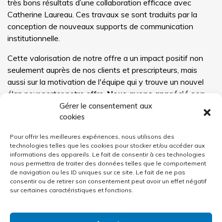
très bons résultats d’une collaboration efficace avec
Catherine Laureau. Ces travaux se sont traduits par la
conception de nouveaux supports de communication
institutionnelle.
Cette valorisation de notre offre a un impact positif non
seulement auprès de nos clients et prescripteurs, mais
aussi sur la motivation de l'équipe qui y trouve un nouvel
élan pour porter notre offre.
Nous avons apprécié son
expertise marketing, son écoute, sa créativité et
Gérer le consentement aux
cookies
surtout sa plume.
»
Pour offrir les meilleures expériences, nous utilisons des
technologies telles que les cookies pour stocker et/ou accéder aux
informations des appareils. Le fait de consentir à ces technologies
Lire d'autres Témoignages Clients
nous permettra de traiter des données telles que le comportement
de navigation ou les ID uniques sur ce site. Le fait de ne pas
consentir ou de retirer son consentement peut avoir un effet négatif
sur certaines caractéristiques et fonctions.