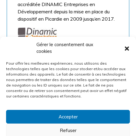
accréditée DINAMIC Entreprises en
Développement depuis la mise en place du
dispositif en Picardie en 2009 jusqu’en 2017.
Gérer le consentement aux
• DINAMIC Entreprises Picardie (action
cookies
collective) – CCI Amiens Picardie
• Dispositif d’accompagnement des PME-PMI
Pour offrir les meilleures expériences, nous utilisons des
financé par l’Europe, l’État et la Région
technologies telles que les cookies pour stocker et/ou accéder aux
informations des appareils. Le fait de consentir à ces technologies
•
Site Web
nous permettra de traiter des données telles que le comportement
de navigation ou les ID uniques sur ce site. Le fait de ne pas
consentir ou de retirer son consentement peut avoir un effet négatif
sur certaines caractéristiques et fonctions.
Accepter
© 2006-2026 MARKETING ON DEMAND SARL – Tous
Refuser
droits réservés –
Mentions légales
–
Politique de